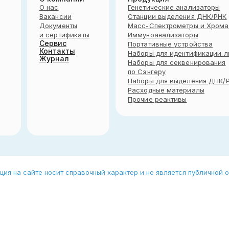
О нас
Генетические анализаторы
Вакансии
Станции выделения ДНК/РНК
Документы
Масс-Спектрометры и Хрома
и сертификаты
Иммуноанализаторы
Сервис
Портативные устройства
Контакты
Наборы для идентификации л
Журнал
Наборы для секвенирования
по Сэнгеру
Наборы для выделения ДНК/
Расходные материалы
Прочие реактивы
я на сайте носит справочный характер и не является публичной о