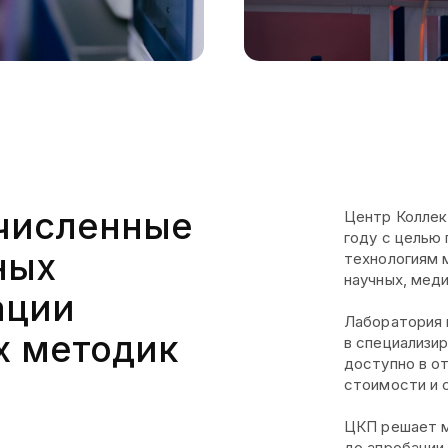
численные
Центр Коллек
году с целью
ных
технологиям 
научных, мед
ации
Лаборатория 
х методик
в специализи
доступно в о
стоимости и 
ЦКП решает м
до апробации