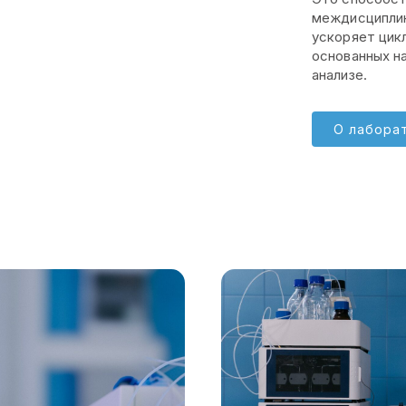
междисциплин
ускоряет цикл
основанных н
анализе.
О лабора